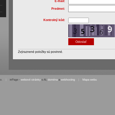
E-mail:
Predmet:
Kontrolný kód:
Zvýraznené položky sú povinné.
.o.
|
inPage -
webové stránky
s AI,
doména
a
webhosting
|
Mapa webu