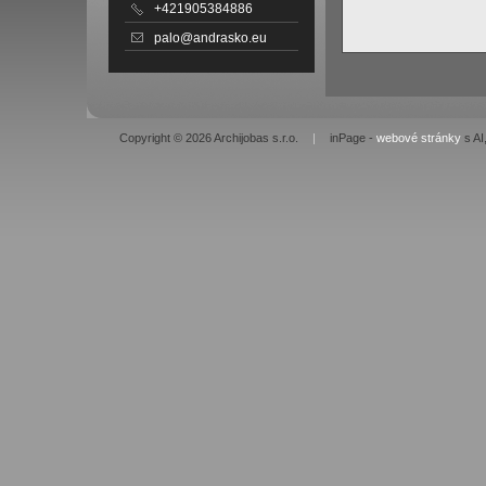
+421905384886
palo@andrasko.eu
Copyright © 2026 Archijobas s.r.o.
|
inPage -
webové stránky
s AI